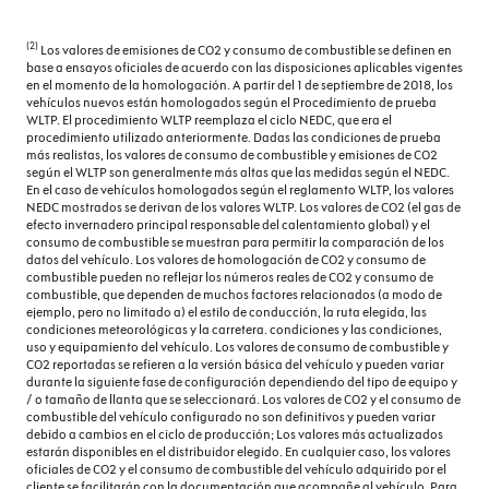
(2)
Los valores de emisiones de CO2 y consumo de combustible se definen en
base a ensayos oficiales de acuerdo con las disposiciones aplicables vigentes
en el momento de la homologación. A partir del 1 de septiembre de 2018, los
vehículos nuevos están homologados según el Procedimiento de prueba
WLTP. El procedimiento WLTP reemplaza el ciclo NEDC, que era el
procedimiento utilizado anteriormente. Dadas las condiciones de prueba
más realistas, los valores de consumo de combustible y emisiones de CO2
según el WLTP son generalmente más altas que las medidas según el NEDC.
En el caso de vehículos homologados según el reglamento WLTP, los valores
NEDC mostrados se derivan de los valores WLTP. Los valores de CO2 (el gas de
efecto invernadero principal responsable del calentamiento global) y el
consumo de combustible se muestran para permitir la comparación de los
datos del vehículo. Los valores de homologación de CO2 y consumo de
combustible pueden no reflejar los números reales de CO2 y consumo de
combustible, que dependen de muchos factores relacionados (a modo de
ejemplo, pero no limitado a) el estilo de conducción, la ruta elegida, las
condiciones meteorológicas y la carretera. condiciones y las condiciones,
uso y equipamiento del vehículo. Los valores de consumo de combustible y
CO2 reportadas se refieren a la versión básica del vehículo y pueden variar
durante la siguiente fase de configuración dependiendo del tipo de equipo y
/ o tamaño de llanta que se seleccionará. Los valores de CO2 y el consumo de
combustible del vehículo configurado no son definitivos y pueden variar
debido a cambios en el ciclo de producción; Los valores más actualizados
estarán disponibles en el distribuidor elegido. En cualquier caso, los valores
oficiales de CO2 y el consumo de combustible del vehículo adquirido por el
cliente se facilitarán con la documentación que acompañe al vehículo. Para