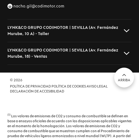
nacho.gil@codimotor.com
LYNK&CO GRUPO CODIMOTOR | SEVILLA (Av. Fernández
Murube, 10 A) - Taller
LYNK&CO GRUPO CODIMOTOR | SEVILLA (Av. Fernández
Murube, 18) - Ventas
Av. Fernández Murube, 10 A, Sevilla - 41007 Sevilla (Sevilla)
954510666
codimotor@codimotor.com
Av. Fernández Murube, 18, Sevilla - 41007 Sevilla (Sevilla)
© 2026
ARRIBA
POLÍTICA DE PRIVACIDAD
POLÍTICA DE COOKIES
AVISO LEGAL
954320323
DECLARACIÓN DE ACCESIBILIDAD
nacho.gil@codimotor.com
(1)
Los valores de emisiones de CO2 y consumo de combustible se definen en
base a ensayos oficiales de acuerdo con las disposiciones aplicables vigentes
en el momento de la homologación. Los valores de emisiones de CO2 y
consumo de combustible que se muestran cumplen con el Procedimiento de
prueba de vehículos ligeros armonizados a nivel mundial (WLTP). A partir del