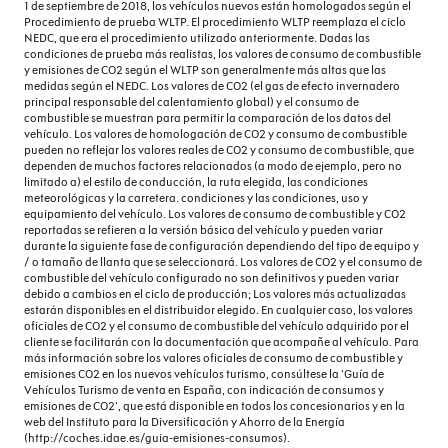
1 de septiembre de 2018, los vehículos nuevos están homologados según el
Procedimiento de prueba WLTP. El procedimiento WLTP reemplaza el ciclo
NEDC, que era el procedimiento utilizado anteriormente. Dadas las
condiciones de prueba más realistas, los valores de consumo de combustible
y emisiones de CO2 según el WLTP son generalmente más altas que las
medidas según el NEDC. Los valores de CO2 (el gas de efecto invernadero
principal responsable del calentamiento global) y el consumo de
combustible se muestran para permitir la comparación de los datos del
vehículo. Los valores de homologación de CO2 y consumo de combustible
pueden no reflejar los valores reales de CO2 y consumo de combustible, que
dependen de muchos factores relacionados (a modo de ejemplo, pero no
limitado a) el estilo de conducción, la ruta elegida, las condiciones
meteorológicas y la carretera. condiciones y las condiciones, uso y
equipamiento del vehículo. Los valores de consumo de combustible y CO2
reportadas se refieren a la versión básica del vehículo y pueden variar
durante la siguiente fase de configuración dependiendo del tipo de equipo y
/ o tamaño de llanta que se seleccionará. Los valores de CO2 y el consumo de
combustible del vehículo configurado no son definitivos y pueden variar
debido a cambios en el ciclo de producción; Los valores más actualizadas
estarán disponibles en el distribuidor elegido. En cualquier caso, los valores
oficiales de CO2 y el consumo de combustible del vehículo adquirido por el
cliente se facilitarán con la documentación que acompañe al vehículo. Para
más información sobre los valores oficiales de consumo de combustible y
emisiones CO2 en los nuevos vehículos turismo, consúltese la 'Guía de
Vehículos Turismo de venta en España, con indicación de consumos y
emisiones de CO2', que está disponible en todos los concesionarios y en la
web del Instituto para la Diversificación y Ahorro de la Energía
(http://coches.idae.es/guia-emisiones-consumos).