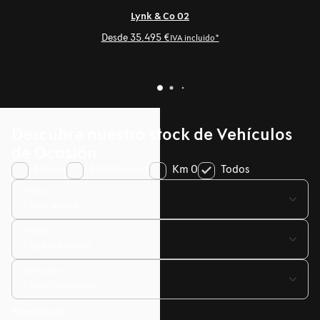
Lynk & Co 02
Desde
35.495 €
IVA incluido*
Descubre nuestro stock de Vehículos
de Ocasión
Nuevo
Seminuevos
Km 0
Todos
Marca
Modelo
Carrocería
Precio
Cuota