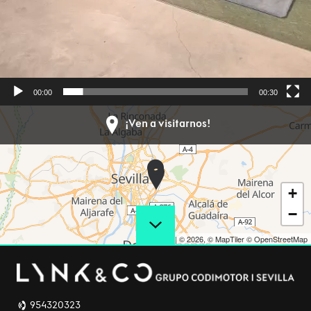
00:00
00:30
¡Ven a visitarnos!
+
−
Leaflet
|
© 2026,
© MapTiler
© OpenStreetMap
954320323