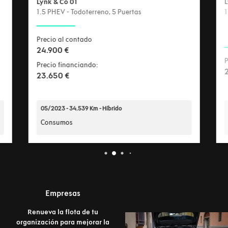
Lynk & Co 01
L
1.5 PHEV - Todoterreno, 5 Puertas
Precio al contado
24.900 €
P
Precio financiando:
23.650 €
05/2023 - 34.539 Km - Híbrido
Consumos
Empresas
Renueva la flota de tu
organización para mejorar la