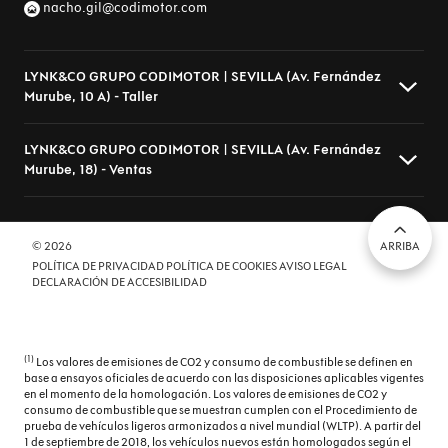
nacho.gil@codimotor.com
LYNK&CO GRUPO CODIMOTOR | SEVILLA (Av. Fernández
Murube, 10 A) - Taller
LYNK&CO GRUPO CODIMOTOR | SEVILLA (Av. Fernández
Murube, 18) - Ventas
Av. Fernández Murube, 10 A, Sevilla - 41007 Sevilla (Sevilla)
954510666
codimotor@codimotor.com
Av. Fernández Murube, 18, Sevilla - 41007 Sevilla (Sevilla)
© 2026
ARRIBA
POLÍTICA DE PRIVACIDAD
POLÍTICA DE COOKIES
AVISO LEGAL
954320323
DECLARACIÓN DE ACCESIBILIDAD
nacho.gil@codimotor.com
(1)
Los valores de emisiones de CO2 y consumo de combustible se definen en
base a ensayos oficiales de acuerdo con las disposiciones aplicables vigentes
en el momento de la homologación. Los valores de emisiones de CO2 y
consumo de combustible que se muestran cumplen con el Procedimiento de
prueba de vehículos ligeros armonizados a nivel mundial (WLTP). A partir del
1 de septiembre de 2018, los vehículos nuevos están homologados según el