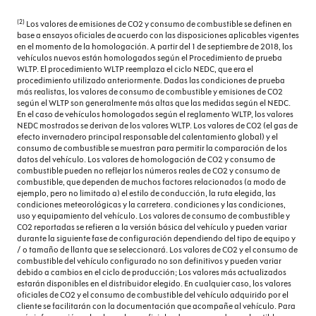
(2)
Los valores de emisiones de CO2 y consumo de combustible se definen en
base a ensayos oficiales de acuerdo con las disposiciones aplicables vigentes
en el momento de la homologación. A partir del 1 de septiembre de 2018, los
vehículos nuevos están homologados según el Procedimiento de prueba
WLTP. El procedimiento WLTP reemplaza el ciclo NEDC, que era el
procedimiento utilizado anteriormente. Dadas las condiciones de prueba
más realistas, los valores de consumo de combustible y emisiones de CO2
según el WLTP son generalmente más altas que las medidas según el NEDC.
En el caso de vehículos homologados según el reglamento WLTP, los valores
NEDC mostrados se derivan de los valores WLTP. Los valores de CO2 (el gas de
efecto invernadero principal responsable del calentamiento global) y el
consumo de combustible se muestran para permitir la comparación de los
datos del vehículo. Los valores de homologación de CO2 y consumo de
combustible pueden no reflejar los números reales de CO2 y consumo de
combustible, que dependen de muchos factores relacionados (a modo de
ejemplo, pero no limitado a) el estilo de conducción, la ruta elegida, las
condiciones meteorológicas y la carretera. condiciones y las condiciones,
uso y equipamiento del vehículo. Los valores de consumo de combustible y
CO2 reportadas se refieren a la versión básica del vehículo y pueden variar
durante la siguiente fase de configuración dependiendo del tipo de equipo y
/ o tamaño de llanta que se seleccionará. Los valores de CO2 y el consumo de
combustible del vehículo configurado no son definitivos y pueden variar
debido a cambios en el ciclo de producción; Los valores más actualizados
estarán disponibles en el distribuidor elegido. En cualquier caso, los valores
oficiales de CO2 y el consumo de combustible del vehículo adquirido por el
cliente se facilitarán con la documentación que acompañe al vehículo. Para