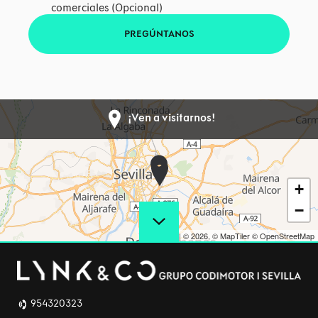
comerciales (Opcional)
PREGÚNTANOS
¡Ven a visitarnos!
+
−
Leaflet
|
© 2026,
© MapTiler
© OpenStreetMap
954320323