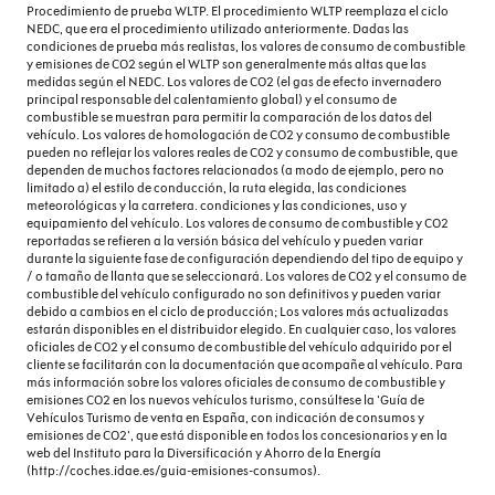
Procedimiento de prueba WLTP. El procedimiento WLTP reemplaza el ciclo
NEDC, que era el procedimiento utilizado anteriormente. Dadas las
condiciones de prueba más realistas, los valores de consumo de combustible
y emisiones de CO2 según el WLTP son generalmente más altas que las
medidas según el NEDC. Los valores de CO2 (el gas de efecto invernadero
principal responsable del calentamiento global) y el consumo de
combustible se muestran para permitir la comparación de los datos del
vehículo. Los valores de homologación de CO2 y consumo de combustible
pueden no reflejar los valores reales de CO2 y consumo de combustible, que
dependen de muchos factores relacionados (a modo de ejemplo, pero no
limitado a) el estilo de conducción, la ruta elegida, las condiciones
meteorológicas y la carretera. condiciones y las condiciones, uso y
equipamiento del vehículo. Los valores de consumo de combustible y CO2
reportadas se refieren a la versión básica del vehículo y pueden variar
durante la siguiente fase de configuración dependiendo del tipo de equipo y
/ o tamaño de llanta que se seleccionará. Los valores de CO2 y el consumo de
combustible del vehículo configurado no son definitivos y pueden variar
debido a cambios en el ciclo de producción; Los valores más actualizadas
estarán disponibles en el distribuidor elegido. En cualquier caso, los valores
oficiales de CO2 y el consumo de combustible del vehículo adquirido por el
cliente se facilitarán con la documentación que acompañe al vehículo. Para
más información sobre los valores oficiales de consumo de combustible y
emisiones CO2 en los nuevos vehículos turismo, consúltese la 'Guía de
Vehículos Turismo de venta en España, con indicación de consumos y
emisiones de CO2', que está disponible en todos los concesionarios y en la
web del Instituto para la Diversificación y Ahorro de la Energía
(http://coches.idae.es/guia-emisiones-consumos).