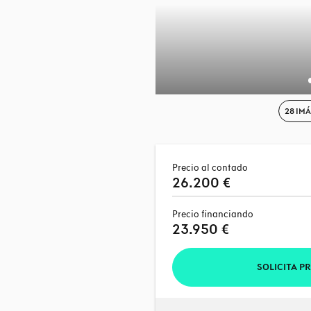
28 IM
Precio al contado
26.200 €
Precio financiando
23.950 €
SOLICITA P