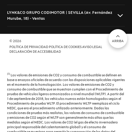
Controles de climatización diferenciados digitales para
conductor/acompañante
LYNK&CO GRUPO CODIMOTOR | SEVILLA (Av. Fernández
Murube, 18) - Ventas
Av. Fernández Murube, 10 A, Sevilla - 41007 Sevilla (Sevilla)
Cristal trasero oscurecido en el lateral trasero
954510666
Cuatro frenos de disco siendo dos ventilados
codimotor@codimotor.com
Av. Fernández Murube, 18, Sevilla - 41007 Sevilla (Sevilla)
© 2026
ARRIBA
Cámara de visión de 360º vista mejorada 3D
POLÍTICA DE PRIVACIDAD
POLÍTICA DE COOKIES
AVISO LEGAL
954320323
DECLARACIÓN DE ACCESIBILIDAD
Diez altavoces ( Infinity ) con subwoofer
nacho.gil@codimotor.com
Diferencial deslizamiento limitado delantero de tipo
electrónico
(1)
Los valores de emisiones de CO2 y consumo de combustible se definen en
Dirección asistida eléctrica con endurecimiento
base a ensayos oficiales de acuerdo con las disposiciones aplicables vigentes
en el momento de la homologación. Los valores de emisiones de CO2 y
progresivo s/velocidad y desmultiplicación variable
consumo de combustible que se muestran cumplen con el Procedimiento de
prueba de vehículos ligeros armonizados a nivel mundial (WLTP). A partir del
Doble embrague manual secuencial
1 de septiembre de 2018, los vehículos nuevos están homologados según el
Procedimiento de prueba WLTP. El procedimiento WLTP reemplaza el ciclo
Dos reposacabezas en asientos delanteros ajustables
NEDC, que era el procedimiento utilizado anteriormente. Dadas las
en altura, tres reposacabezas en asientos traseros
condiciones de prueba más realistas, los valores de consumo de combustible
y emisiones de CO2 según el WLTP son generalmente más altas que las
ajustables en altura
medidas según el NEDC. Los valores de CO2 (el gas de efecto invernadero
principal responsable del calentamiento global) y el consumo de
Elevalunas eléctricos delanteros y traseros con dos de
combustible se muestran para permitir la comparación de los datos del