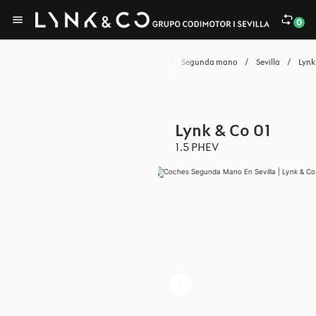
0
Home
/
Coches
/
Segunda mano
/
Sevilla
/
Lynk
Lynk & Co 01
1.5 PHEV