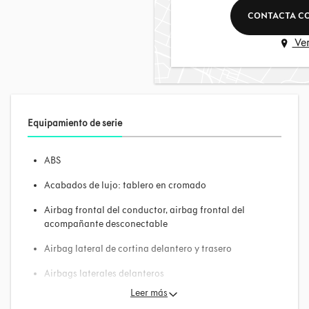
CONTACTA C
Ve
Equipamiento de serie
ABS
Acabados de lujo: tablero en cromado
Airbag frontal del conductor, airbag frontal del
acompañante desconectable
Airbag lateral de cortina delantero y trasero
Airbags laterales delanteros
Leer más
Aire acondicionado bizona de automático