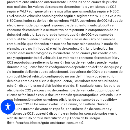
procedimiento utilizado anteriormente. Dadas las condiciones de prueba
Garantía de asistencia en carretera: 120 meses
más realistas, los valores de consumo de combustible y emisiones de CO2
según el WLTP son generalmente más altas que las medidas según el NEDC.
distancia 120.000 km
En el caso de vehículos homologados según el reglamento WLTP, los valores
NEDC mostrados se derivan de los valores WLTP. Los valores de CO2 (el gas de
Garantía de la batería: 48 meses y 120.000 Km
efecto invernadero principal responsable del calentamiento global) y el
consumo de combustible se muestran para permitir la comparación de los
Garantía de la pintura: 48 meses distancia 120.000 km
datos del vehículo. Los valores de homologación de CO2 y consumo de
combustible pueden no reflejar los números reales de CO2 y consumo de
Garantía del motor y mecanismos de tracción: 48 meses
combustible, que dependen de muchos factores relacionados (a modo de
ejemplo, pero no limitado a) el estilo de conducción, la ruta elegida, las
y 120.000 km
condiciones meteorológicas y la carretera. condiciones y las condiciones,
uso y equipamiento del vehículo. Los valores de consumo de combustible y
Iluminación ambiental envolvente y selección de color
CO2 reportadas se refieren a la versión básica del vehículo y pueden variar
durante la siguiente fase de configuración dependiendo del tipo de equipo y
Indicador de baja presion de los neumáticos
/ o tamaño de llanta que se seleccionará. Los valores de CO2 y el consumo de
combustible del vehículo configurado no son definitivos y pueden variar
Informacion Espacio para Parking
debido a cambios en el ciclo de producción; Los valores más actualizados
estarán disponibles en el distribuidor elegido. En cualquier caso, los valores
oficiales de CO2 y el consumo de combustible del vehículo adquirido por el
Integración móvil Apple CarPlay, Android Auto, 999,
cliente se facilitarán con la documentación que acompañe al vehículo. Para
999, 0, conexión inalámbrica Apple y Conexión
más información sobre los valores oficiales de consumo de combustible y
inalámbrica Android
emisiones CO2 en los nuevos vehículos turismo, consulte la 'Guía de
Vehículos Turismo de venta en España, con indicación de consumos y
Lavafaros
emisiones de CO2', que está disponible en todos los concesionarios y en la
web del Instituto para la Diversificación y Ahorro de la Energía
(http://coches.idae.es/guia-emisiones-consumos).
Lavaparabrisas calefactable