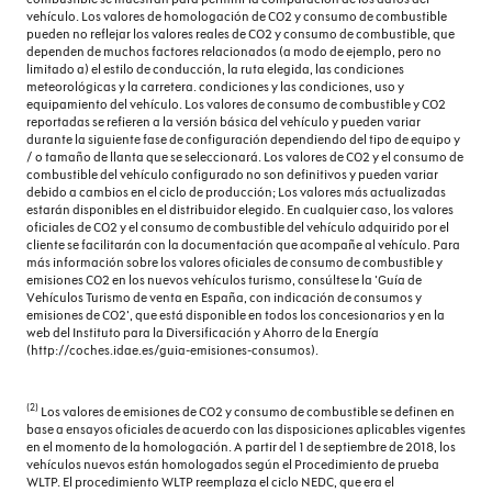
ellos de un solo toque
vehículo. Los valores de homologación de CO2 y consumo de combustible
pueden no reflejar los valores reales de CO2 y consumo de combustible, que
Encendido diurno automático
dependen de muchos factores relacionados (a modo de ejemplo, pero no
limitado a) el estilo de conducción, la ruta elegida, las condiciones
meteorológicas y la carretera. condiciones y las condiciones, uso y
Equipo de audio con radio AM/FM, radio digital y
equipamiento del vehículo. Los valores de consumo de combustible y CO2
pantalla táctil pantalla a color y 360 W
reportadas se refieren a la versión básica del vehículo y pueden variar
durante la siguiente fase de configuración dependiendo del tipo de equipo y
Equipo reparación neumáticos
/ o tamaño de llanta que se seleccionará. Los valores de CO2 y el consumo de
combustible del vehículo configurado no son definitivos y pueden variar
Espejo de cortesía iluminado en conductor en
debido a cambios en el ciclo de producción; Los valores más actualizadas
estarán disponibles en el distribuidor elegido. En cualquier caso, los valores
acompañante
oficiales de CO2 y el consumo de combustible del vehículo adquirido por el
cliente se facilitarán con la documentación que acompañe al vehículo. Para
Faros con lente elipsoidal, bombilla LED y luz larga con
más información sobre los valores oficiales de consumo de combustible y
bombilla LED
emisiones CO2 en los nuevos vehículos turismo, consúltese la 'Guía de
Vehículos Turismo de venta en España, con indicación de consumos y
Filtro de partículas
emisiones de CO2', que está disponible en todos los concesionarios y en la
web del Instituto para la Diversificación y Ahorro de la Energía
(http://coches.idae.es/guia-emisiones-consumos).
Freno mano electrónico
Garantía anticorrosión: 144 meses distancia 120.000
(2)
Los valores de emisiones de CO2 y consumo de combustible se definen en
km
base a ensayos oficiales de acuerdo con las disposiciones aplicables vigentes
en el momento de la homologación. A partir del 1 de septiembre de 2018, los
Garantía completa del vehículo: 48 meses y 120.000
vehículos nuevos están homologados según el Procedimiento de prueba
km
WLTP. El procedimiento WLTP reemplaza el ciclo NEDC, que era el